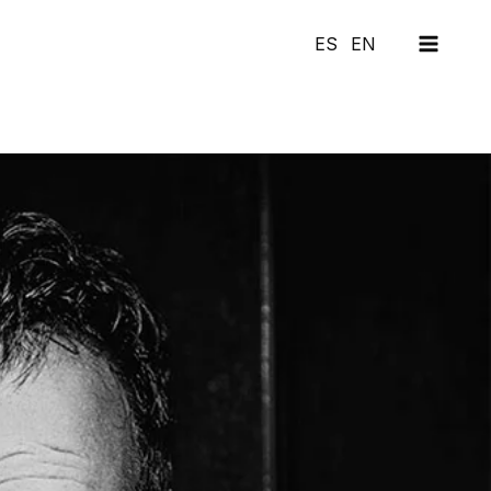
MAI
ES
EN
MEN