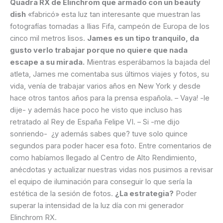
Quadra RX de Elinchrom que armado con un beauty
dish
«fabricó» esta luz tan interesante que muestran las
fotografías tomadas a Ilias Fifa, campeón de Europa de los
cinco mil metros lisos.
James es un tipo tranquilo, da
gusto verlo trabajar porque no quiere que nada
escape a su mirada.
Mientras esperábamos la bajada del
atleta, James me comentaba sus últimos viajes y fotos, su
vida, venía de trabajar varios años en New York y desde
hace otros tantos años para la prensa española. – Vaya! -le
dije- y además hace poco he visto que incluso has
retratado al Rey de España Felipe VI. – Si -me dijo
sonriendo- ¿y además sabes que? tuve solo quince
segundos para poder hacer esa foto. Entre comentarios de
como habíamos llegado al Centro de Alto Rendimiento,
anécdotas y actualizar nuestras vidas nos pusimos a revisar
el equipo de iluminación para conseguir lo que sería la
estética de la sesión de fotos.
¿La estrategia?
Poder
superar la intensidad de la luz día con mi generador
Elinchrom RX.