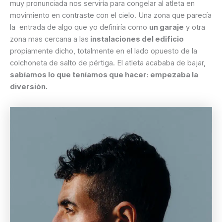
muy pronunciada nos serviría para congelar al atleta en
movimiento en contraste con el cielo. Una zona que parecía
la entrada de algo que yo definiría como
un garaje
y otra
zona mas cercana a las
instalaciones del edificio
propiamente dicho, totalmente en el lado opuesto de la
colchoneta de salto de pértiga. El atleta acababa de bajar,
sabíamos lo que teníamos que hacer: empezaba la
diversión.