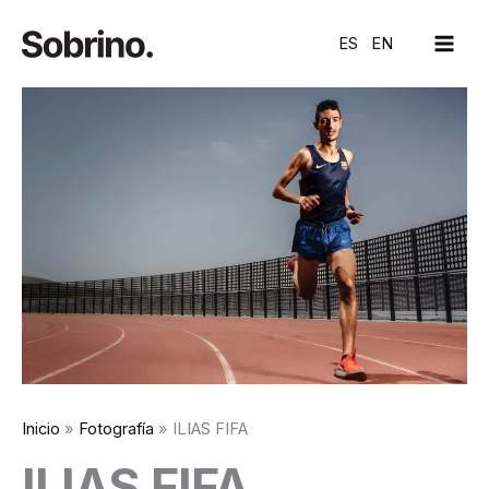
Ir
MAI
al
ES
EN
ME
contenido
Inicio
Fotografía
ILIAS FIFA
ILIAS FIFA