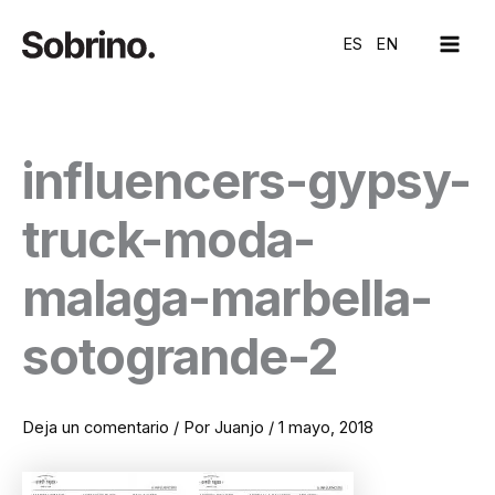
Ir
MAI
al
ES
EN
ME
contenido
influencers-gypsy-
truck-moda-
malaga-marbella-
sotogrande-2
Deja un comentario
/ Por
Juanjo
/
1 mayo, 2018