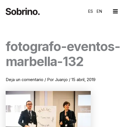
Ir
MAI
al
ES
EN
ME
contenido
fotografo-eventos-
marbella-132
Deja un comentario
/ Por
Juanjo
/
15 abril, 2019