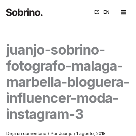
Ir
MAI
al
ES
EN
ME
contenido
juanjo-sobrino-
fotografo-malaga-
marbella-bloguera-
influencer-moda-
instagram-3
Deja un comentario
/ Por
Juanjo
/
1 agosto, 2018