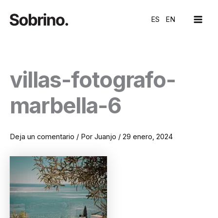
Ir
MAI
al
ES
EN
ME
contenido
villas-fotografo-
marbella-6
Deja un comentario
/ Por
Juanjo
/
29 enero, 2024