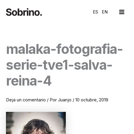
Ir
MAI
al
ES
EN
ME
contenido
malaka-fotografia-
serie-tve1-salva-
reina-4
Deja un comentario
/ Por
Juanjo
/
10 octubre, 2019