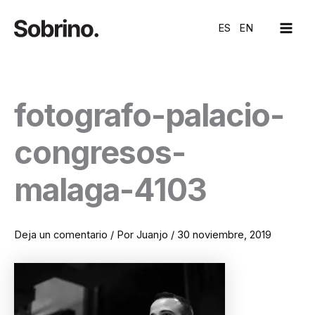
Ir
MAI
al
ES
EN
ME
contenido
fotografo-palacio-
congresos-
malaga-4103
Deja un comentario
/ Por
Juanjo
/
30 noviembre, 2019