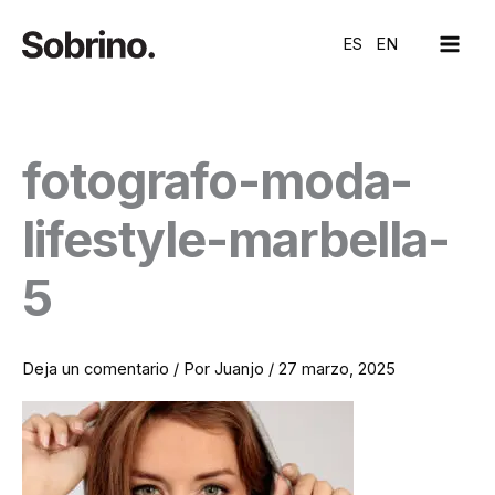
Ir
MAI
al
ES
EN
ME
contenido
fotografo-moda-
lifestyle-marbella-
5
Deja un comentario
/ Por
Juanjo
/
27 marzo, 2025