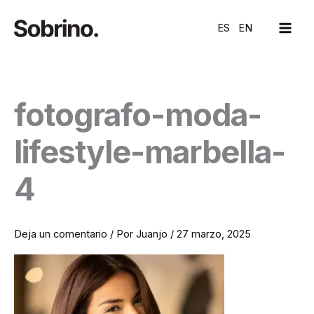
Ir
MAI
al
ES
EN
ME
contenido
fotografo-moda-
lifestyle-marbella-
4
Deja un comentario
/ Por
Juanjo
/
27 marzo, 2025