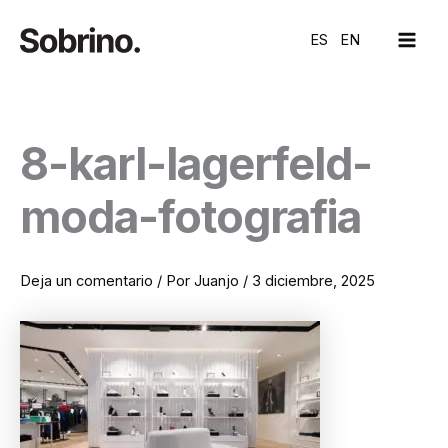
Ir
MAI
al
ES
EN
ME
contenido
8-karl-lagerfeld-
moda-fotografia
Deja un comentario
/ Por
Juanjo
/
3 diciembre, 2025