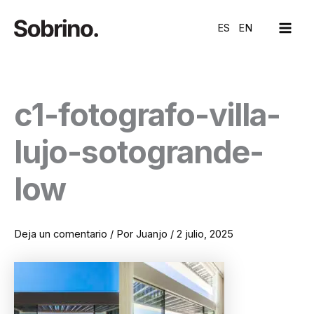
Ir
MAI
al
ES
EN
ME
contenido
c1-fotografo-villa-
lujo-sotogrande-
low
Deja un comentario
/ Por
Juanjo
/
2 julio, 2025