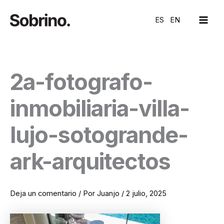
Ir
MAI
al
ES
EN
ME
contenido
2a-fotografo-
inmobiliaria-villa-
lujo-sotogrande-
ark-arquitectos
Deja un comentario
/ Por
Juanjo
/
2 julio, 2025