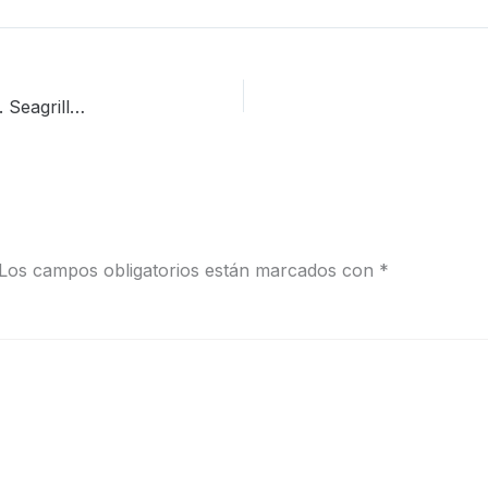
Fotografía de mobiliario en un contexto arquitectónico. Seagrill, Puente Romano, Marbella.
Los campos obligatorios están marcados con
*