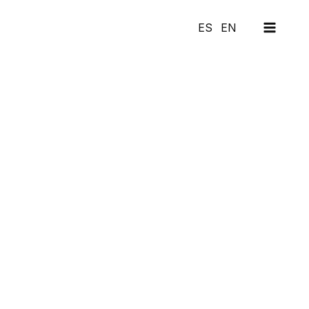
MAI
ES
EN
MEN