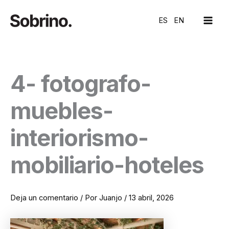
Ir
MAI
al
ES
EN
ME
contenido
4- fotografo-
muebles-
interiorismo-
mobiliario-hoteles
Deja un comentario
/ Por
Juanjo
/
13 abril, 2026