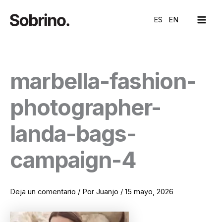
Ir
MAI
al
ES
EN
ME
contenido
marbella-fashion-
photographer-
landa-bags-
campaign-4
Deja un comentario
/ Por
Juanjo
/
15 mayo, 2026