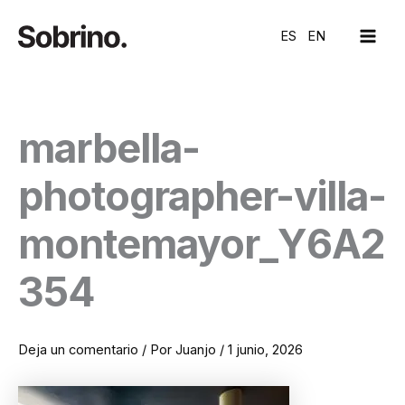
Ir
MAI
al
ES
EN
ME
contenido
marbella-
photographer-villa-
montemayor_Y6A2
354
Deja un comentario
/ Por
Juanjo
/
1 junio, 2026