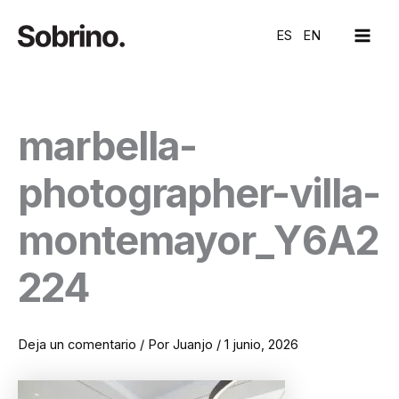
Ir
MAI
al
ES
EN
ME
contenido
marbella-
photographer-villa-
montemayor_Y6A2
224
Deja un comentario
/ Por
Juanjo
/
1 junio, 2026