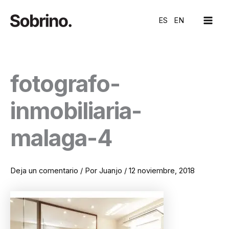
Ir
MAI
al
ES
EN
ME
contenido
fotografo-
inmobiliaria-
malaga-4
Deja un comentario
/ Por
Juanjo
/
12 noviembre, 2018