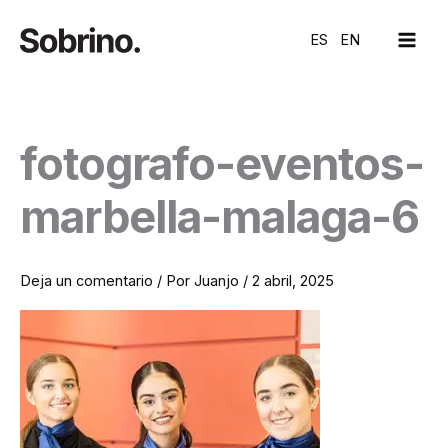
Ir
MAI
al
ES
EN
ME
contenido
fotografo-eventos-
marbella-malaga-6
Deja un comentario
/ Por
Juanjo
/
2 abril, 2025