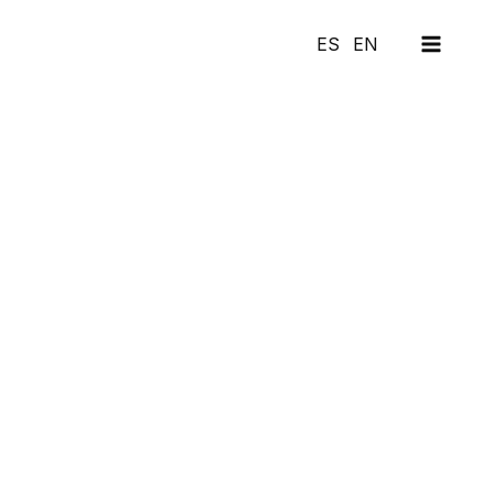
MAI
ES
EN
MEN