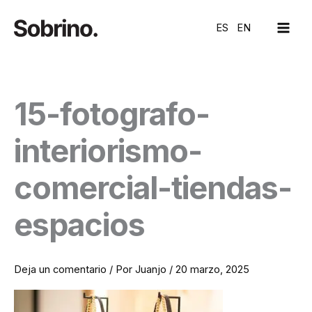
Ir
MAI
al
ES
EN
ME
contenido
15-fotografo-
interiorismo-
comercial-tiendas-
espacios
Deja un comentario
/ Por
Juanjo
/
20 marzo, 2025