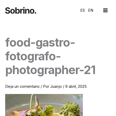
Ir
MAI
al
ES
EN
ME
contenido
food-gastro-
fotografo-
photographer-21
Deja un comentario
/ Por
Juanjo
/
9 abril, 2025