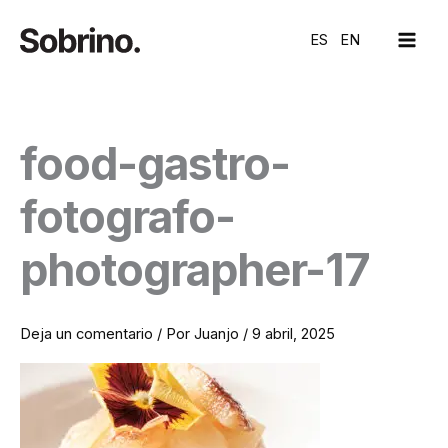
Ir
MAI
al
ES
EN
ME
contenido
food-gastro-
fotografo-
photographer-17
Deja un comentario
/ Por
Juanjo
/
9 abril, 2025