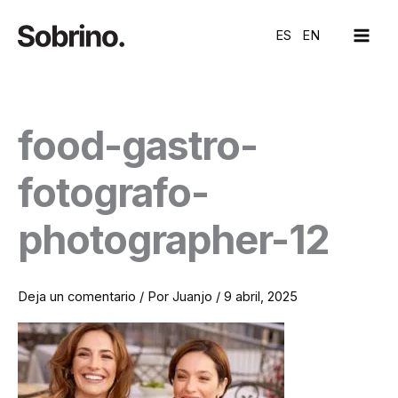
Ir
MAI
al
ES
EN
ME
contenido
food-gastro-
fotografo-
photographer-12
Deja un comentario
/ Por
Juanjo
/
9 abril, 2025