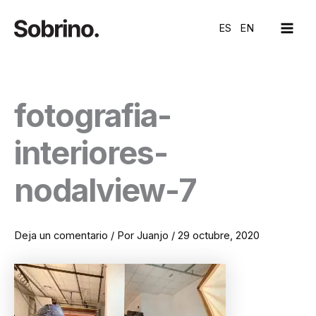
Ir
MAI
al
ES
EN
ME
contenido
fotografia-
interiores-
nodalview-7
Deja un comentario
/ Por
Juanjo
/
29 octubre, 2020