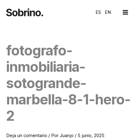
Ir
MAI
al
ES
EN
ME
contenido
fotografo-
inmobiliaria-
sotogrande-
marbella-8-1-hero-
2
Deja un comentario
/ Por
Juanjo
/
5 junio, 2025