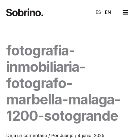
Ir
MAI
al
ES
EN
ME
contenido
fotografia-
inmobiliaria-
fotografo-
marbella-malaga-
1200-sotogrande
Deja un comentario
/ Por
Juanjo
/
4 junio, 2025