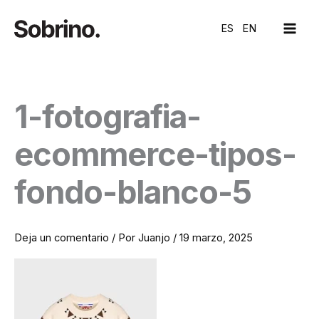
Ir
MAI
al
ES
EN
ME
contenido
1-fotografia-
ecommerce-tipos-
fondo-blanco-5
Deja un comentario
/ Por
Juanjo
/
19 marzo, 2025