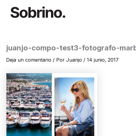
Ir
al
contenido
juanjo-compo-test3-fotografo-marb
Deja un comentario
/ Por
Juanjo
/
14 junio, 2017