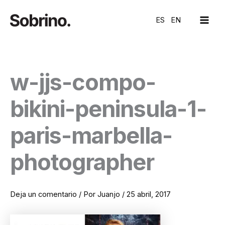
Ir
MAI
al
ES
EN
ME
contenido
w-jjs-compo-
bikini-peninsula-1-
paris-marbella-
photographer
Deja un comentario
/ Por
Juanjo
/
25 abril, 2017