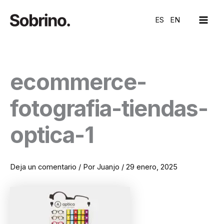
Ir
MAI
al
ES
EN
ME
contenido
ecommerce-
fotografia-tiendas-
optica-1
Deja un comentario
/ Por
Juanjo
/
29 enero, 2025