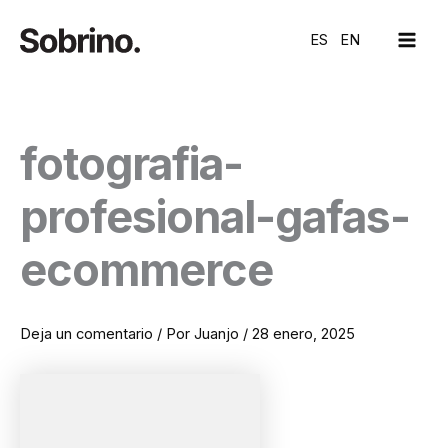
Ir
MAI
al
ES
EN
ME
contenido
fotografia-
profesional-gafas-
ecommerce
Deja un comentario
/ Por
Juanjo
/
28 enero, 2025