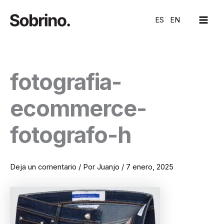
Ir
MAI
al
ES
EN
ME
contenido
fotografia-
ecommerce-
fotografo-h
Deja un comentario
/ Por
Juanjo
/
7 enero, 2025