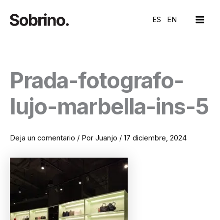
Ir
MAI
al
ES
EN
ME
contenido
Prada-fotografo-
lujo-marbella-ins-5
Deja un comentario
/ Por
Juanjo
/
17 diciembre, 2024