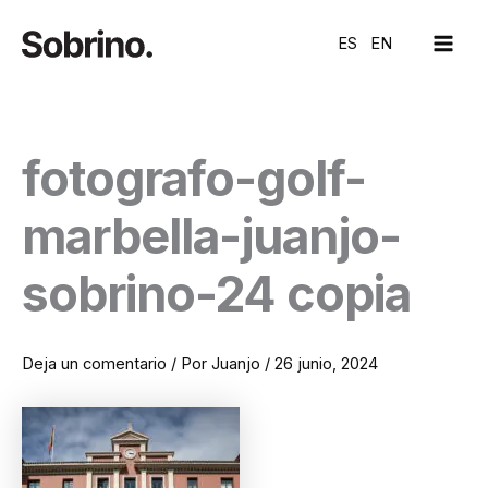
Ir
MAI
al
ES
EN
ME
contenido
fotografo-golf-
marbella-juanjo-
sobrino-24 copia
Deja un comentario
/ Por
Juanjo
/
26 junio, 2024