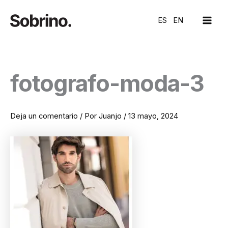
Ir
MAI
al
ES
EN
ME
contenido
fotografo-moda-3
Deja un comentario
/ Por
Juanjo
/
13 mayo, 2024