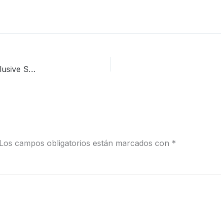
Fotografía de Moda e Interiorismo para «Editions» Exclusive Sneakers
Los campos obligatorios están marcados con
*