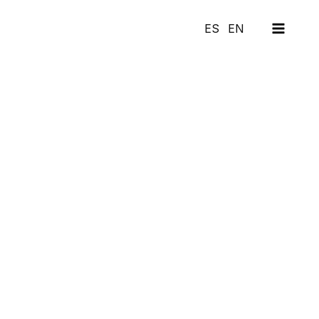
MAI
ES
EN
MEN