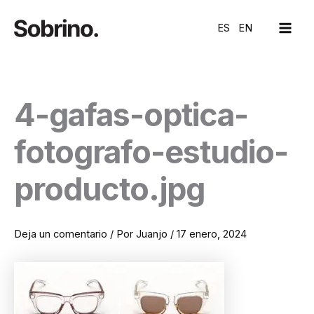
Ir
MAI
al
ES
EN
ME
contenido
4-gafas-optica-
fotografo-estudio-
producto.jpg
Deja un comentario
/ Por
Juanjo
/
17 enero, 2024