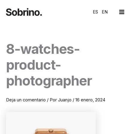
Ir
MAI
al
ES
EN
ME
contenido
8-watches-
product-
photographer
Deja un comentario
/ Por
Juanjo
/
16 enero, 2024