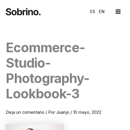
Ir
MAI
al
ES
EN
ME
contenido
Ecommerce-
Studio-
Photography-
Lookbook-3
Deja un comentario
/ Por
Juanjo
/
10 mayo, 2022