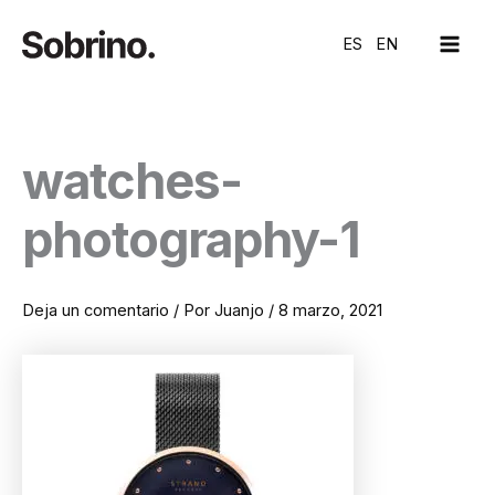
Ir
MAI
al
ES
EN
ME
contenido
watches-
photography-1
Deja un comentario
/ Por
Juanjo
/
8 marzo, 2021