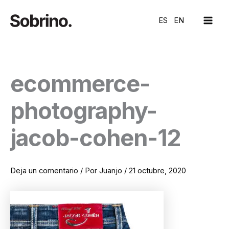
Ir
MAI
al
ES
EN
ME
contenido
ecommerce-
photography-
jacob-cohen-12
Deja un comentario
/ Por
Juanjo
/
21 octubre, 2020