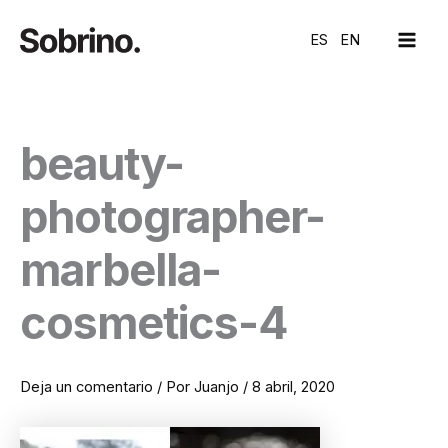
Ir
MAI
al
ES
EN
ME
contenido
beauty-
photographer-
marbella-
cosmetics-4
Deja un comentario
/ Por
Juanjo
/
8 abril, 2020