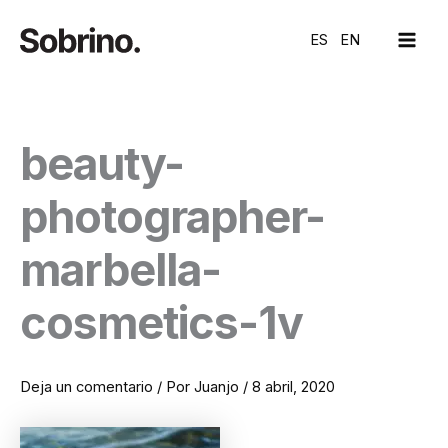
Ir
MAI
al
ES
EN
ME
contenido
beauty-
photographer-
marbella-
cosmetics-1v
Deja un comentario
/ Por
Juanjo
/
8 abril, 2020