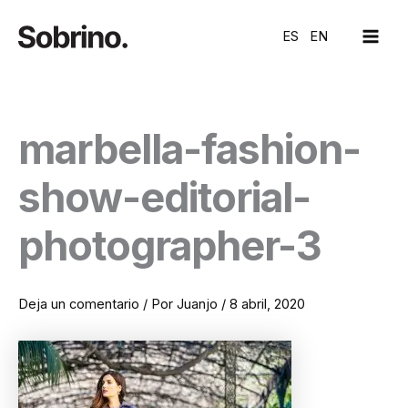
Ir
MAI
al
ES
EN
ME
contenido
marbella-fashion-
show-editorial-
photographer-3
Deja un comentario
/ Por
Juanjo
/
8 abril, 2020