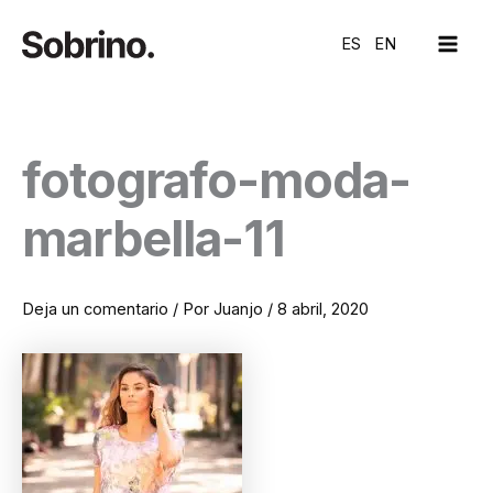
Ir
MAI
al
ES
EN
ME
contenido
fotografo-moda-
marbella-11
Deja un comentario
/ Por
Juanjo
/
8 abril, 2020