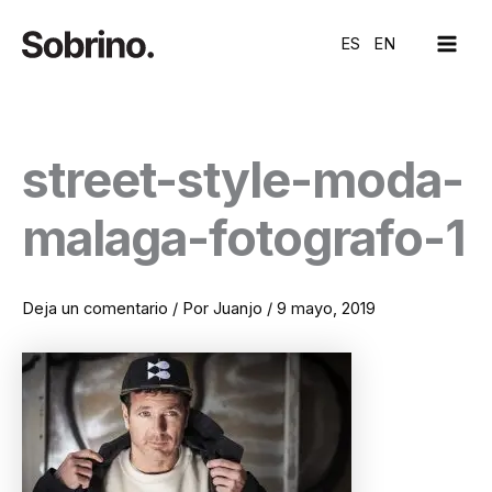
Ir
MAI
al
ES
EN
ME
contenido
street-style-moda-
malaga-fotografo-1
Deja un comentario
/ Por
Juanjo
/
9 mayo, 2019