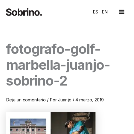
Ir
MAI
al
ES
EN
ME
contenido
fotografo-golf-
marbella-juanjo-
sobrino-2
Deja un comentario
/ Por
Juanjo
/
4 marzo, 2019